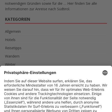
notwendigen Gründen sowie für die … Hier finden Sie alle
Informationen zur Anreise nach Südtirol.
KATEGORIEN
Allgemein
Hotels
Reisetipps
Wandern
Winter
SCHLAGWÖRTER
AKTIVURLAUB
FAMILIEN
FEINSCHMECKER
ITALIEN
RADREISEN
RADTOUREN
RAD UND SCHIFF
SPORTLER
SÜDTIROL
URLAUB IN SÜDTIROL