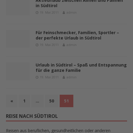
Aktivurlaub zwischen Almen und Palmen
in Südtirol
19. Mai 2011
admin
Für Feinschmecker, Familien, Sportler –
der perfekte Urlaub in Südtirol
19. Mai 2011
admin
Urlaub in Südtirol – Spaß und Entspannung
für die ganze Familie
19. Mai 2011
admin
«
1
…
50
51
REISE NACH SÜDTIROL
Reisen aus beruflichen, gesundheitlichen oder anderen