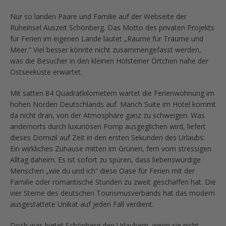
Nur so landen Paare und Familie auf der Webseite der
Ruheinsel Auszeit Schönberg. Das Motto des privaten Projekts
für Ferien im eigenen Lande lautet „Räume für Träume und
Meer.“ Viel besser könnte nicht zusammengefasst werden,
was die Besucher in den kleinen Holsteiner Örtchen nahe der
Ostseeküste erwartet.
Mit satten 84 Quadratkilometern wartet die Ferienwohnung im
hohen Norden Deutschlands auf. Manch Suite im Hotel kommt
da nicht dran, von der Atmosphäre ganz zu schweigen. Was
andernorts durch luxuriösen Pomp ausgeglichen wird, liefert
dieses Domizil auf Zeit in den ersten Sekunden des Urlaubs:
Ein wirkliches Zuhause mitten im Grünen, fern vom stressigen
Alltag daheim. Es ist sofort zu spüren, dass liebenswürdige
Menschen „wie du und ich“ diese Oase für Ferien mit der
Familie oder romantische Stunden zu zweit geschaffen hat. Die
vier Sterne des deutschen Tourismusverbands hat das modern
ausgestattete Unikat auf jeden Fall verdient.
Doch was bietet Schönberg den Urlaubern, wenn sie nicht