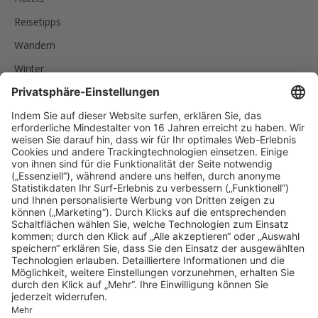
Reisetipps
Wandern
Winter
SCHLAGWÖRTER
AKTIVURLAUB
FAMILIEN
FEINSCHMECKER
ITALIEN
RADREISEN
RADTOUREN
RAD UND SCHIFF
SPORTLER
SÜDTIROL
URLAUB IN SÜDTIROL
UNSERE EMPFEHLUNGEN
Reise nach Südtirol
MENU