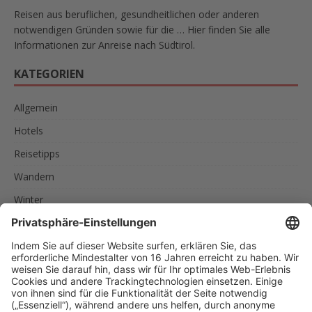
Reisen aus beruflichen, gesundheitlichen oder anderen
notwendigen Gründen sowie für die … Hier finden Sie alle
Informationen zur Anreise nach Südtirol.
KATEGORIEN
Allgemein
Hotels
Reisetipps
Wandern
Winter
SCHLAGWÖRTER
AKTIVURLAUB
FAMILIEN
FEINSCHMECKER
ITALIEN
RADREISEN
RADTOUREN
RAD UND SCHIFF