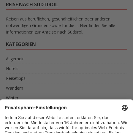
REISE NACH SÜDTIROL
Reisen aus beruflichen, gesundheitlichen oder anderen
notwendigen Gründen sowie für die … Hier finden Sie alle
Informationen zur Anreise nach Südtirol.
KATEGORIEN
Allgemein
Hotels
Reisetipps
Wandern
Winter
SCHLAGWÖRTER
AKTIVURLAUB
FAMILIEN
FEINSCHMECKER
ITALIEN