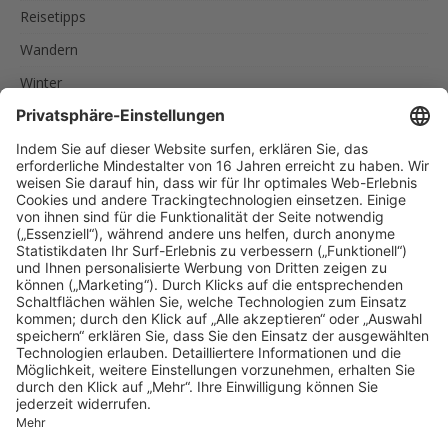
Reisetipps
Wandern
Winter
SCHLAGWÖRTER
AKTIVURLAUB
FAMILIEN
FEINSCHMECKER
ITALIEN
RADREISEN
RADTOUREN
RAD UND SCHIFF
SPORTLER
SÜDTIROL
URLAUB IN SÜDTIROL
UNSERE EMPFEHLUNGEN
Reise nach Südtirol
MENU
Impressum