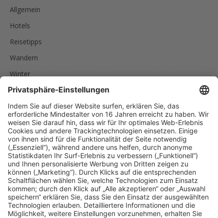
Allgemein
Hotels
Reisetipps
Wandern
Winter
SCHLAGWÖRTER
AKTIVURLAUB
FAMILIEN
FEINSCHMECKER
ITALIEN
RADREISEN
RADTOUREN
RAD UND SCHIFF
SPORTLER
SÜDTIROL
URLAUB IN SÜDTIROL
UNSERE EMPFEHLUNGEN
Reise nach Südtirol