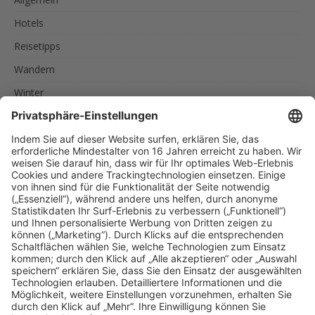
Hotels
Reisetipps
Wandern
Winter
SCHLAGWÖRTER
AKTIVURLAUB
FAMILIEN
FEINSCHMECKER
ITALIEN
RADREISEN
RADTOUREN
RAD UND SCHIFF
SPORTLER
SÜDTIROL
URLAUB IN SÜDTIROL
UNSERE EMPFEHLUNGEN
Reise nach Südtirol
MENU