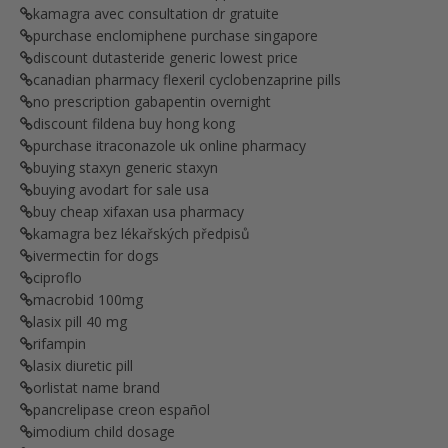
kamagra avec consultation dr gratuite
purchase enclomiphene purchase singapore
discount dutasteride generic lowest price
canadian pharmacy flexeril cyclobenzaprine pills
no prescription gabapentin overnight
discount fildena buy hong kong
purchase itraconazole uk online pharmacy
buying staxyn generic staxyn
buying avodart for sale usa
buy cheap xifaxan usa pharmacy
kamagra bez lékařských předpisů
ivermectin for dogs
ciproflo
macrobid 100mg
lasix pill 40 mg
rifampin
lasix diuretic pill
orlistat name brand
pancrelipase creon español
imodium child dosage