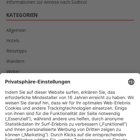
Informationen zur Anreise nach Südtirol.
KATEGORIEN
Allgemein
Hotels
Reisetipps
Wandern
Winter
SCHLAGWÖRTER
AKTIVURLAUB
FAMILIEN
FEINSCHMECKER
ITALIEN
RADREISEN
RADTOUREN
RAD UND SCHIFF
SPORTLER
SÜDTIROL
URLAUB IN SÜDTIROL