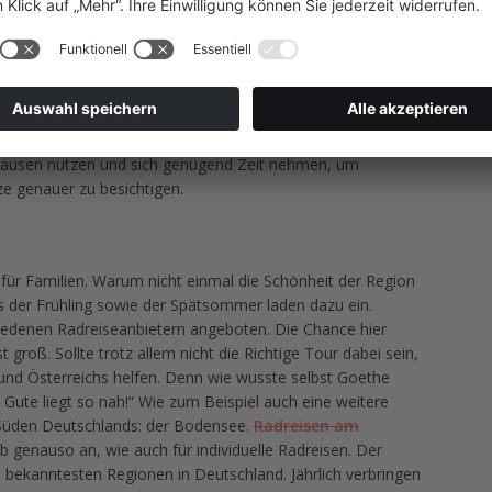
en
ME
n sehr gut ausgebautes und beschildertes Radwegnetz
vom Reschenpass durch das Etschtal. Vom Brenner aus
Impr
 nutzen. Das Eisacktal gilt als Herzstück Südtirols. Von
Date
Radwegen durch blühende Wälder und entlang ruhender
pausen nutzen und sich genügend Zeit nehmen, um
ze genauer zu besichtigen.
el für Familien. Warum nicht einmal die Schönheit der Region
s der Frühling sowie der Spätsommer laden dazu ein.
edenen Radreiseanbietern angeboten. Die Chance hier
t groß. Sollte trotz allem nicht die Richtige Tour dabei sein,
 und Österreichs helfen. Denn wie wusste selbst Goethe
Gute liegt so nah!“ Wie zum Beispiel auch eine weitere
 Süden Deutschlands: der Bodensee.
Radreisen am
ub genauso an, wie auch für individuelle Radreisen. Der
bekanntesten Regionen in Deutschland. Jährlich verbringen