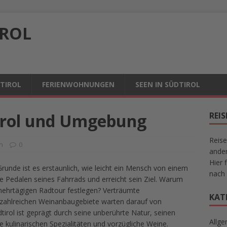
IROL
DTIROL
FERIENWOHNUNGEN
SEEN IN SÜDTIROL
irol und Umgebung
REI
Reise
n
0
ander
Hier 
unde ist es erstaunlich, wie leicht ein Mensch von einem
nach 
die Pedalen seines Fahrrads und erreicht sein Ziel. Warum
r mehrtägigen Radtour festlegen? Verträumte
KAT
 zahlreichen Weinanbaugebiete warten darauf von
irol ist geprägt durch seine unberührte Natur, seinen
Allge
 kulinarischen Spezialitäten und vorzügliche Weine.