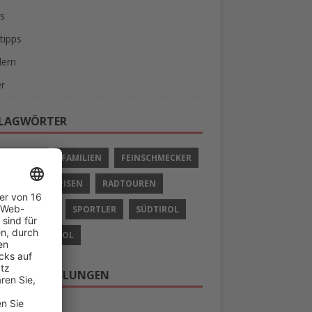
s
tipps
ern
r
LAGWÖRTER
IVURLAUB
FAMILIEN
FEINSCHMECKER
LIEN
RADREISEN
RADTOUREN
 UND SCHIFF
SPORTLER
SÜDTIROL
AUB IN SÜDTIROL
ERE EMPFEHLUNGEN
 nach Südtirol