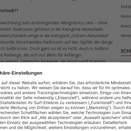
Hotel
vurlaub??
Reise
Abwechslung zum anstrengenden Alltagsstress sein – ohne
Wand
enden. Radtouren gehören in die Kategorie Aktivurlaub.
ahrscheinlich einige in die Kategorie „Extrem-Aktivurlaub“
Winte
chsvolle Mountainbike-Radtouren auf den Gipfeln der Berge
ch Südtirol vor. Doch ganz so ist es nicht. Auch in Südtirol
SCH
e Radwege, die sich vor allem für Anfänger,
be eignen. Zahlreiche Radwege, die durch sanft hügelige
AKT
, die zum Träumen einlädt.
ITA
u
RAD
in den Regionen um Meran und der Vinschgau. Diese
e Augenweide. Im Frühling können Radler durch blühende
URL
rch die blühenden Wiesen und Berglandschaften leuchten
 den farbenprächtigen Obstgärten erfreuen. Etwas weiter
UNS
hr sonnendurchfluteten Landschaft verwöhnt. Apfelwiesen
Reise