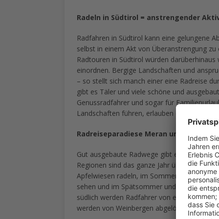
Radeln in Südtirol = anstrengender Akti
Radfahren in Südtirol kann eine gelungene 
selbst in einem Akt von Überanstrengung zu 
Radtouren in Südtirol würden darüberhinaus w
einordnen. Bergige Landschaften und anspru
– so stellt sich manch einer eine Radreise dur
gibt es Täler und viele schöne und ausgebaut
Genussradfahrer und sogar für Familienurlau
Landschaften führen, erlauben eine Radreise
Radreiseparadiese Meran und Vinschga
Gut ausgebaute Radwege gibt es besonders 
Regionen sind das ganze Jahr über eine echt
Apfelwiesen radeln, im Sommer die Sonne du
sehen und im Spätsommer und Herbst sich an
südlich werden Radfahrer von einer noch me
werden von Weinbergen abgelöst.