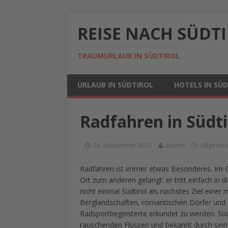
REISE NACH SÜDT
TRAUMURLAUB IN SÜDTIROL
URLAUB IN SÜDTIROL
HOTELS IN SÜ
Radfahren in Südt
26. November 2012
admin
Allgemei
Radfahren ist immer etwas Besonderes. Im Gr
Ort zum anderen gelangt: er tritt einfach in 
nicht einmal Südtirol als nächstes Ziel eine
Berglandschaften, romantischen Dörfer und
Radsportbegeisterte erkundet zu werden. Südt
rauschenden Flüssen und bekannt durch seine