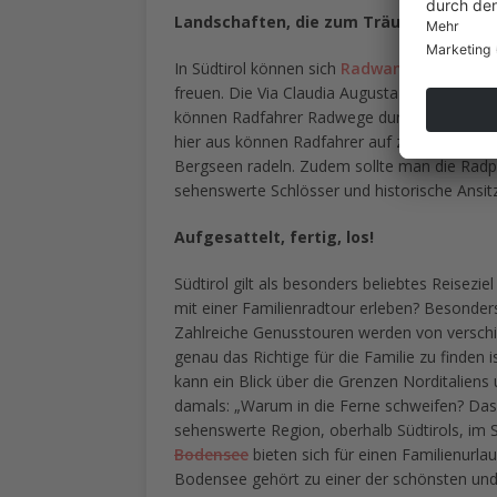
Landschaften, die zum Träumen einlad
In Südtirol können sich
Radwandere
r auf ei
freuen. Die Via Claudia Augusta zieht sich 
können Radfahrer Radwege durch das Eisacktal
hier aus können Radfahrer auf zahlreichen 
Bergseen radeln. Zudem sollte man die Rad
sehenswerte Schlösser und historische Ansit
Aufgesattelt, fertig, los!
Südtirol gilt als besonders beliebtes Reisezi
mit einer Familienradtour erleben? Besonder
Zahlreiche Genusstouren werden von verschi
genau das Richtige für die Familie zu finden is
kann ein Blick über die Grenzen Norditaliens
damals: „Warum in die Ferne schweifen? Das 
sehenswerte Region, oberhalb Südtirols, im
Bodensee
bieten sich für einen Familienurla
Bodensee gehört zu einer der schönsten und 