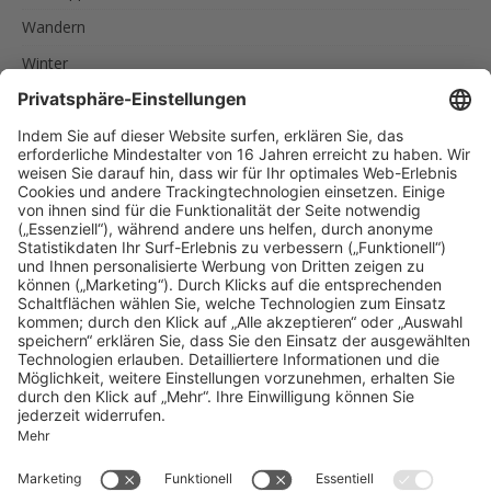
Wandern
Winter
SCHLAGWÖRTER
AKTIVURLAUB
FAMILIEN
FEINSCHMECKER
ITALIEN
RADREISEN
RADTOUREN
RAD UND SCHIFF
SPORTLER
SÜDTIROL
URLAUB IN SÜDTIROL
UNSERE EMPFEHLUNGEN
Reise nach Südtirol
MENU
Impressum