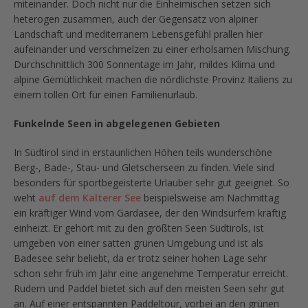
miteinander. Doch nicht nur die Einheimischen setzen sich
heterogen zusammen, auch der Gegensatz von alpiner
Landschaft und mediterranem Lebensgefühl prallen hier
aufeinander und verschmelzen zu einer erholsamen Mischung.
Durchschnittlich 300 Sonnentage im Jahr, mildes Klima und
alpine Gemütlichkeit machen die nördlichste Provinz Italiens zu
einem tollen Ort für einen Familienurlaub.
Funkelnde Seen in abgelegenen Gebieten
In Südtirol sind in erstaunlichen Höhen teils wunderschöne
Berg-, Bade-, Stau- und Gletscherseen zu finden. Viele sind
besonders für sportbegeisterte Urlauber sehr gut geeignet. So
weht
auf dem Kalterer See
beispielsweise am Nachmittag
ein kräftiger Wind vom Gardasee, der den Windsurfern kräftig
einheizt. Er gehört mit zu den größten Seen Südtirols, ist
umgeben von einer satten grünen Umgebung und ist als
Badesee sehr beliebt, da er trotz seiner hohen Lage sehr
schon sehr früh im Jahr eine angenehme Temperatur erreicht.
Rudern und Paddel bietet sich auf den meisten Seen sehr gut
an. Auf einer entspannten Paddeltour, vorbei an den grünen