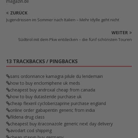
magazin.de
ZURÜCK
Jugendreisen im Sommer nach Italien – Mehr Idylle geht nicht
WEITER
Südtirol mit dem Pkw entdecken – die fünf schönsten Touren
13 TRACKBACKS / PINGBACKS
sans ordonnance kamagra pilule du lendemain
how to buy enclomiphene uk meds
cheapest buy androxal cheap from canada
how to buy dutasteride purchase uk
cheap flexeril cyclobenzaprine purchase england
online order gabapentin generic from india
fildena drug class
cheapest buy itraconazole generic next day delivery
avodart cod shipping
cheap staxyn buy germany