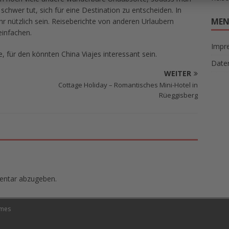
chwer tut, sich für eine Destination zu entscheiden. In
ME
r nützlich sein. Reiseberichte von anderen Urlaubern
einfachen.
Impr
 für den könnten China Viajes interessant sein.
Date
WEITER
Cottage Holiday – Romantisches Mini-Hotel in
Rüeggisberg
entar abzugeben.
mes