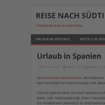
REISE NACH SÜDT
TRAUMURLAUB IN SÜDTIROL
URLAUB IN SÜDTIROL
HOTELS IN SÜ
Urlaub in Spanien
31. Mai 2012
admin
Allgemein
Ob
Urlaub auf den Kanaren
, den Balearen
kann besonders im Sommerurlaub sehr abwechs
Denn in Spanien lässt sich auch spontan no
Bade- oder Kultururlaub legt. Einen Traumurl
Die mediterrane Lebenslust ist ansteckend un