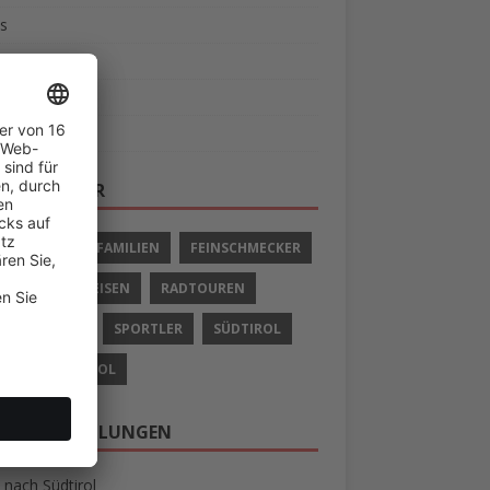
s
tipps
ern
r
LAGWÖRTER
IVURLAUB
FAMILIEN
FEINSCHMECKER
LIEN
RADREISEN
RADTOUREN
 UND SCHIFF
SPORTLER
SÜDTIROL
AUB IN SÜDTIROL
ERE EMPFEHLUNGEN
 nach Südtirol