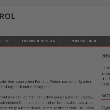
IROL
DTIROL
FERIENWOHNUNGEN
SEEN IN SÜDTIROL
REI
Reise
0
ander
Hier 
 oder dem spanischen Festland: Ferien machen in Spanien
nach 
lungsreich und vielfältig sein.
KAT
ch entscheiden, ob man den Schwerpunkt auf einen Städte-,
aub erleben Sie am besten bei einer Kombination aus allen.
Allge
d verfliegt auch nach der Heimreise nicht sofort. Die Costa