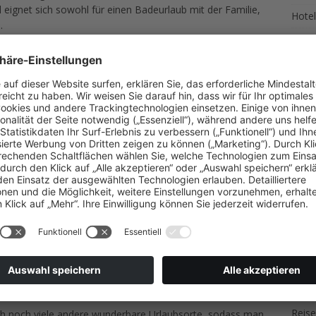
eignet sich sowohl für einen Badeurlaub mit der Familie,
Hotel
.
Reise
lermann verbringen zahlreiche Jugendliche jedes Jahr einen
Wand
egenden Nächten, auf der anderen Seite der Insel findet
 ist für jeden Geschmack das passende Urlaubsprogramm
Winte
riffa und Fuerteventura zählen zu den beliebtesten in
 im Jahr die besten Bedingungen für Wassersportler.
SCH
ite-Surfen sind hier für Profis und auch Anfänger ein
AKT
en Klimas in Spanien das ganze Jahr über Urlaub machen,
ITA
genießen möchten. Vor allem lohnenswert ist dies bei
celona, da Sie im Frühjahr oder Herbst nicht einer so
RAD
n Kultur- und Shoppingtrip viel mehr genießen können.
URL
cht verpasst haben sollte, ist ein Kultur-Abend mit einer
ngen auch Sie den nächsten Urlaub in Spanien und
UNS
nd der spanischen Gastfreundschaft.
Reise
ich noch viele andere wunderbare Urlaubsorte, sodass man