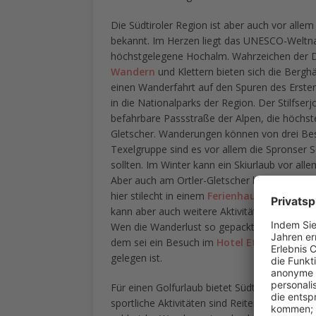
Die Südtiroler Region ist aber auch vor allem
bekannt. Im Herzen liegt das UNESCO-Weltna
höchstgelegene Hochalm. Wahrzeichen der Do
Wandern
und Klettern bieten sich die Bergh
einen Wanderfahrt auf den Spuren des Ersten 
in die Nationalparks der Region. Der Stilfse
befahrbare Passstraße der Alpen, die höchst
Gletscher. Wanderungen können von drei Be
Texelgruppe sind es vor allem die Spronser S
sollten. Im Winter kann ein Skiurlaub vor al
Aber auch am Ortler-Gletscher befindet sich 
hier stilecht in einem
Ferienhaus in Südtirol
kann aber auch weitere Aktivitäten wie Eiskl
Wen die Wanderlust so gepackthat, dass er
dem sei ein Besuch im
Hotel Etoile
ans Herz
gelegen ist.
Für einen Golfurlaub bietet Südtirol insgesam
sportliche Aktivitäten sind Reiten, Paraglidi