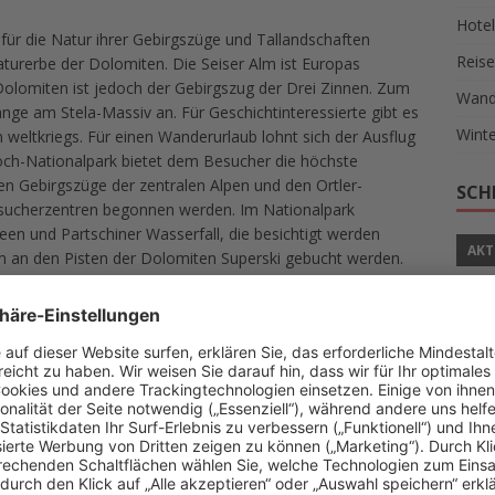
Hotel
 für die Natur ihrer Gebirgszüge und Tallandschaften
Reise
turerbe der Dolomiten. Die Seiser Alm ist Europas
lomiten ist jedoch der Gebirgszug der Drei Zinnen. Zum
Wand
änge am Stela-Massiv an. Für Geschichtinteressierte gibt es
Winte
weltkriegs. Für einen Wanderurlaub lohnt sich der Ausflug
rjoch-Nationalpark bietet dem Besucher die höchste
en Gebirgszüge der zentralen Alpen und den Ortler-
SCH
sucherzentren begonnen werden. Im Nationalpark
een und Partschiner Wasserfall, die besichtigt werden
AKT
lem an den Pisten der Dolomiten Superski gebucht werden.
eine gut geführte Skipiste. Günstig übernachten kann man
ITA
die zumeist von privat vermietet werden. Ein Winterurlaub
ettern und das Fahren mit dem Pferdeschlitten beinhalten.
RAD
 auch außerhalb Südtirols auf Wanderungen gehen möchten,
URL
 gelegt, das in der wunderschönen Walliser Bergwelt
UNS
t 7 Anlagen in landschaftlich schöner Lage. Weitere
ng und Mountainbiking. Speziell für Radfahrer wurden
Reise