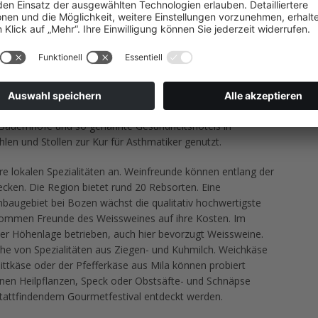
legt. Entlang dieser Routen sind spezielle Bikerhotels auf
ME
ommt, kann seinen Urlaub in Meran verbringen. Hier
moderne Thermenanlage sowie ein Gesundheits- und
Impr
ige Sehenswürdigkeiten wie das Schloss Trautmannshoff mit
Date
 einem Wellnessurlaub in der Region sind verschiedene
it Latschenkiefer, Wein, Milch, Heu und Apfel geboten.
e Bauernhöfe und so genannte Gesundheitshotels in
en und Stollen zur Kur für Asthmatiker genutzt.
re lokalen Spezialitäten an. Weinfreunde können entlang der
cken. Die Region bietet rund 20 Rebsorten. Eine
nbaugebiet bei Bozen wächst die qualitativ hochwertigste
n kommen Freunde des Weissweines auf ihre Kosten. Im
piner Höhenlage betrieben, auch hier bevorzugt Weissweine.
he von Spezialitäten aus Ziegen- und Kuhmilch. Weichkäse
nittkäse oder der Pfefferkäse aus Mila können probiert
enen Heilpflanzen, Speck oder Obstsäfte- und Schnäpse
tattfindendem Gourmetfestival entdeckt werden.