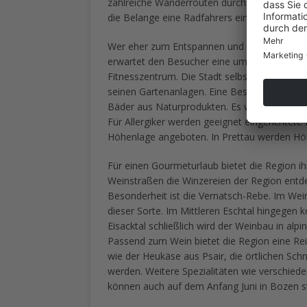
zahlreiche Wanderrouten durch die Berge ange
die Belange eine Radfahrers eingerichtet.
Wer eher zum Entspannen und zur Wellness k
erwartet den Besucher eine umfangreiche, 
Fitnesszentrum. Die Stadt selbst bietet ein
seinen Gartenanlagen. Eine Besonderheit von
Bäder aus Naturprodukten. Es werden Bäder m
Für Allergiker werden geeignet eingerichtet
Höhenlage angeboten. In Prettau werden Höhl
Für einen Gourmeturlaub bietet die Region ih
Weinstraßen die Winzereien der Region entde
Besonderheit ist die Vernatsch-Rebe. Im Wei
dieser Sorte. Im Mittleren Eschtal hingege
Eisacktal schließlich wird der Weinbau in al
Passend zum Wein bietet die Region eine Rei
wie der Heukäse aus Psair, die örtlichen Sch
werden. Weitere Spezialitäten wie verschied
können auch auf dem Anfang Juni in Bozen s