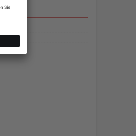
NU
essum
nschutz