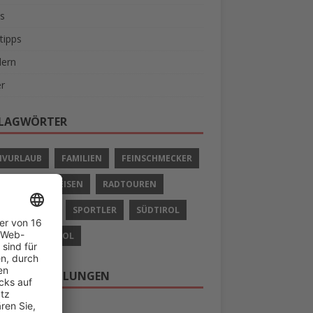
s
tipps
ern
r
LAGWÖRTER
IVURLAUB
FAMILIEN
FEINSCHMECKER
LIEN
RADREISEN
RADTOUREN
 UND SCHIFF
SPORTLER
SÜDTIROL
AUB IN SÜDTIROL
ERE EMPFEHLUNGEN
 nach Südtirol