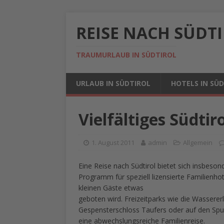
REISE NACH SÜDT
TRAUMURLAUB IN SÜDTIROL
URLAUB IN SÜDTIROL
HOTELS IN SÜ
Vielfältiges Südtiro
1. August 2011
admin
Allgemein
Eine Reise nach Südtirol bietet sich insbeson
Programm für speziell lizensierte Familienhote
kleinen Gäste etwas
geboten wird. Freizeitparks wie die Wassere
Gespensterschloss Taufers oder auf den Spu
eine abwechslungsreiche Familienreise.