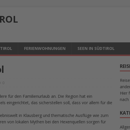
IROL
DTIROL
FERIENWOHNUNGEN
SEEN IN SÜDTIROL
l
REI
Reise
0
ander
Hier 
dere für den Familienurlaub an. Die Region hat ein
nach 
ls eingerichtet, das sicherstellen soll, dass vor allem für die
KAT
rlebniswelt in Klausberg und thematische Ausflüge wie zum
ren von lokalen Mythen bei den Hexenquellen sorgen für
Allge