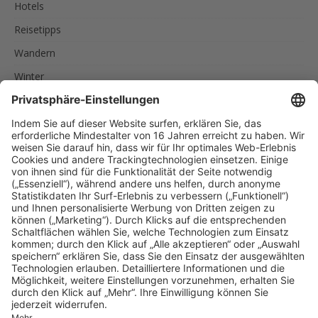
Hotels
Reisetipps
Wandern
Winter
SCHLAGWÖRTER
AKTIVURLAUB
FAMILIEN
FEINSCHMECKER
ITALIEN
RADREISEN
RADTOUREN
RAD UND SCHIFF
SPORTLER
SÜDTIROL
URLAUB IN SÜDTIROL
UNSERE EMPFEHLUNGEN
Reise nach Südtirol
MENU