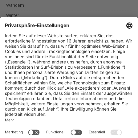
Wandern
Winter
SCHLAGWÖRTER
AKTIVURLAUB
FAMILIEN
FEINSCHMECKER
ITALIEN
RADREISEN
RADTOUREN
RAD UND SCHIFF
SPORTLER
SÜDTIROL
URLAUB IN SÜDTIROL
UNSERE EMPFEHLUNGEN
Reise nach Südtirol
MENU
Impressum
Datenschutz