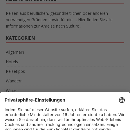
Reisen aus beruflichen, gesundheitlichen oder anderen
notwendigen Gründen sowie für die … Hier finden Sie alle
Informationen zur Anreise nach Südtirol.
KATEGORIEN
Allgemein
Hotels
Reisetipps
Wandern
Winter
SCHLAGWÖRTER
AKTIVURLAUB
FAMILIEN
FEINSCHMECKER
ITALIEN