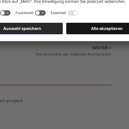
ME
bezauberndes Bild der Alpenregion mit deren kristallklaren
Impr
ner Artenvielfalt in Südtirol vorkommt, ist nicht zu
Date
Reise wert.
WEITER
Die Geschichte der Südtiroler Brennerbahn
ard accepted