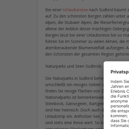
Bei einer
Urlaubsreise
nach Südtirol bäumt s
auf. Zu den schönsten Bergen zählen unter an
Alpen, die Stubaier Alpen, die Rieserfernerg
alleine der Anblick dieser mächtigen Gebirgsg
Bergen lässt bei einer Urlaubsreise bei s
führen Sie im Sommer zu vielen Almen, die m
atemberaubende Blumenvielfalt aufzeigen. Abe
den Schönsten der gesamten Region gehöre
Naturparks und Seen Südtirols
Die Naturparks in Südtirol beherbergen eine
umschließt ein riesiges Gebiet von rund 1.90
finden Sie riesige Flächen von Zirbenwälder
Nationalparks ist bemerkenswert.
Steinbock, Gänsegeier, Bartgeier, Gams, Ste
sind hier heimisch. Doch auch die Seen von S
Urlaubstrip ein. Antholzer See, Fennberger S
sind stets eine Reise wert. So können Sie b
versunkenen Glockenturm einsehen.