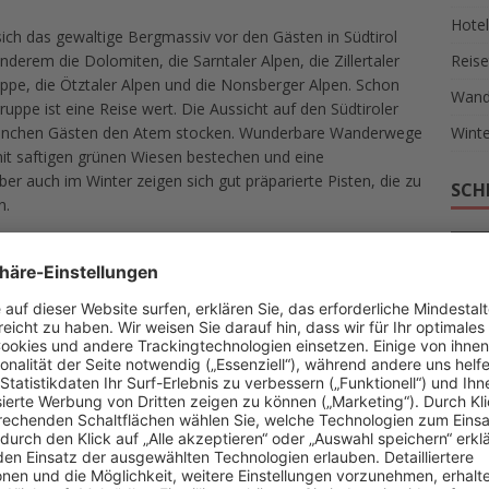
Hotel
ich das gewaltige Bergmassiv vor den Gästen in Südtirol
derem die Dolomiten, die Sarntaler Alpen, die Zillertaler
Reise
ruppe, die Ötztaler Alpen und die Nonsberger Alpen. Schon
Wand
ruppe ist eine Reise wert. Die Aussicht auf den Südtiroler
o manchen Gästen den Atem stocken. Wunderbare Wanderwege
Winte
it saftigen grünen Wiesen bestechen und eine
r auch im Winter zeigen sich gut präparierte Pisten, die zu
SCH
n.
AKT
ITA
 einzigartige Fauna und Flora. Der Nationalpark Hohe Tauern
0 Quadratkilometern. Bei einer Urlaubsreise in diese Region
RAD
n sowie Tannenwäldern vor. Aber auch die Fauna dieses
URL
inadler, Braunbär, Wolf, Murmeltier, Rotwild sowie Damwild
üdtirol laden durch das kristallklare Wasser zu einem
UNS
ee,
Kalterersee
und Reschensee, um nur einige zu nennen,
eispielsweise bei einem Ausflug zum Reschensee den
Reise