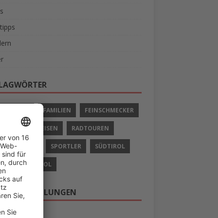
s
tipps
ern
r
LAGWÖRTER
IVURLAUB
FAMILIEN
FEINSCHMECKER
LIEN
RADREISEN
RADTOUREN
 UND SCHIFF
SPORTLER
SÜDTIROL
AUB IN SÜDTIROL
ERE EMPFEHLUNGEN
 nach Südtirol