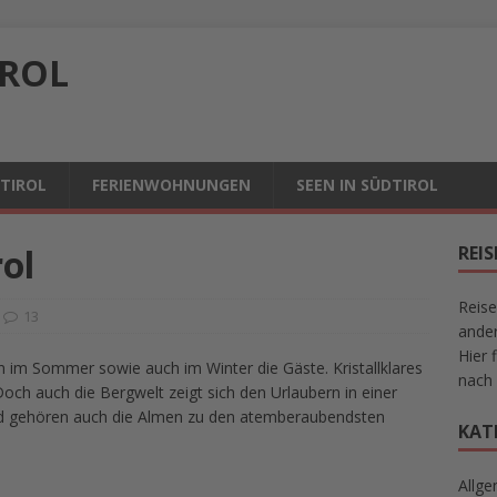
IROL
DTIROL
FERIENWOHNUNGEN
SEEN IN SÜDTIROL
rol
REI
Reise
13
ander
Hier 
n im Sommer sowie auch im Winter die Gäste. Kristallklares
nach 
Doch auch die Bergwelt zeigt sich den Urlaubern in einer
d gehören auch die Almen zu den atemberaubendsten
KAT
Allge