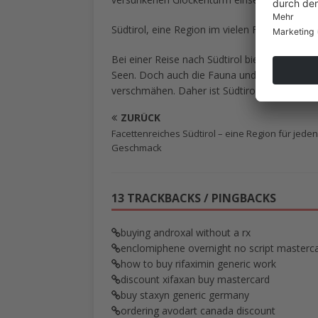
Südtirol, eine Region im vielen Facetten
Bei einer Reise nach Südtirol bietet sich ein 
Seen. Doch auch die Fauna und Flora, die in ei
verschmähen. Daher ist Südtirol immer eine 
ZURÜCK
Facettenreiches Südtirol – eine Region für jeden
Geschmack
13 TRACKBACKS / PINGBACKS
buying androxal without a rx
enclomiphene overnight no script masterc
how to buy rifaximin generic work
discount xifaxan buy mastercard
buy staxyn generic germany
ordering avodart canada discount