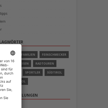
s
tipps
ern
r
LAGWÖRTER
IVURLAUB
FAMILIEN
FEINSCHMECKER
LIEN
RADREISEN
RADTOUREN
 UND SCHIFF
SPORTLER
SÜDTIROL
AUB IN SÜDTIROL
ERE EMPFEHLUNGEN
 nach Südtirol