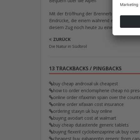
Bequem über die Alpen
Mit der Eröffnung der Brennerbahn setzte ei
Eindrücke, die einem während einer Fahrt m
diesem Zug noch heute zu einer ganz beson
ZURÜCK
Die Natur in Südtirol
13 TRACKBACKS / PINGBACKS
buy cheap androxal uk cheapest
how to order enclomiphene cheap no presc
online order rifaximin spain over the count
online order xifaxan cost insurance
ordering staxyn uk buy online
buying avodart cost at walmart
buy cheap dutasteride generic tablets
buying flexeril cyclobenzaprine uk buy over
cheapest buy gabapentin generic from ca