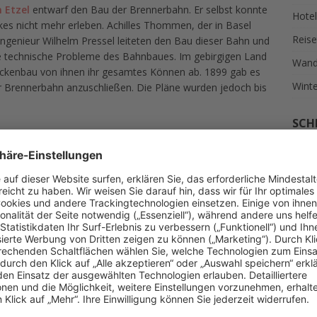
 Etzel
entwarf den Bau der Brennerbahn. Er selbst konnte
Hotel
kes nicht mehr erleben. Achilles Thommen, der in Basel
Reise
ngenieur Wilhelm Pressel leiteten den Bau dieser Bahn und
ge technische Probleme des Bahnbaues. Im gebirgigen Land
Wand
ückenbau von ihnen ihr gesamtes Können ab. 1899 gab es
Winte
der Brennerbahn anzuschließen. Die Pläne wurden jedoch bis
SCH
ten Eisenbahnverbindungen und führt durch zahlreiche
AKT
l gebaut, um die 796 Meter Steigung bis zum Brenner zu
südlich durch den Bergisel, immer weiter längs der
ITA
s.
Lokomotiven umgespannt werden, weil das österreichische
RAD
stromnetz trifft. Neuerdings gibt es auch Zugmaschinen, die
URL
mspannen die weitere Reise antreten können. In diesem
bauers Karl von Etzel.
tal, der Talebene der Etsch über den Gleisknoten nach
UNS
n in Verona.
Reise