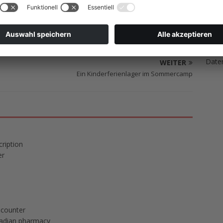
ME
n ungebrochener Reisestrom ein. Die landschaftlichen
it der Brennerbahn geboten werden, machen die Fahrt mit
deren Tour.
Impr
Date
WEITER
Ein Kinderferienlager im Sommercamp
ription
er
 counter
nadian pharmacy