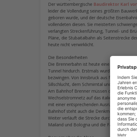
Der württembergische
Baudirektor Karl von
leider die Vollendung seines größten Bauwer
geboren wurde, und der deutsche Eisenbahni
vollendeten diesen. Sie meisterten schwieri
verlangten Streckenführung, Tunnel- und Br
Pläne, die Stubaitalbahn als Seitenstrecke 
heute nicht verwirklicht.
Die Besonderheiten
Die Brennerbahn ist heute eine der wichtigs
Tunnel hindurch. Erstmals wurden Kehrtunne
bezwingen. Von Innsbruck aus fährt die Bahn 
Sillschlucht, dem Schmirntal und des Valsertal
Am Bahnhof Brenner müssen die jeweiligen 
Wechselstromnetz auf das italienische Gleich
mit einer entsprechenden Ausrüstung ohne U
Bahnhof steht auch die Denkmalsbüste des Er
Weiter verläuft die Strecke durch das Eisack
Mailand und Bologna und die Fahrt endet dan