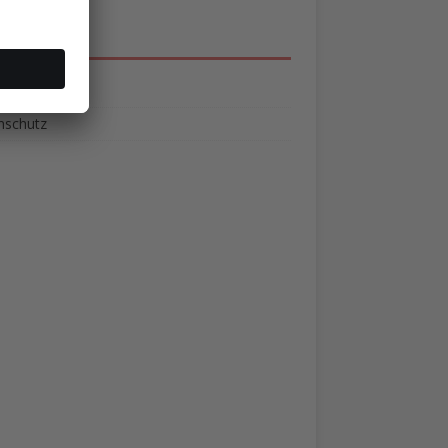
NU
essum
nschutz