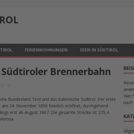
IROL
DTIROL
FERIENWOHNUNGEN
SEEN IN SÜDTIROL
 Südtiroler Brennerbahn
REI
Reise
13
ander
Hier 
he Bundesland Tirol und das italienische Südtirol. Der erste
nach 
de am 24. November 1858 feierlich eröffnet, durchgehend
dings erst ab August 1867. Die gesamte Strecke ist 275,4
KAT
 Verona.
Allge