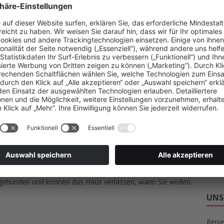
mmt eben immer darauf an, welchen Anspruch man an die
Hotel
Reise
Wand
ch und so findet man überall und in jedem Urlaubsort
Winte
t als alle anderen und so auch jungen Menschen mit einem
üdtirol oder die Nordsee: jeder Urlaubsort hat seinen ganz
SCH
 die es sich lohnt ihn zu besuchen. Was im Süden die Berge
und Dünen. Das Wattenmeer als Weltkulturerbe begeistern
AKT
einmal auf der größten der Ostfriesischen Inseln Urlaub
kker.de
eine sehr günstige und gute Unterkunft. Wenn es
ITA
ll, dann empfehlen wir Ihnen die Seite
norderney-
uf Norderney, der zweit größten Ostfriesischen Insel und ein
RAD
inden Sie hier auch günstige Hotels, die Freiheit die sie beim
URL
rienhauses haben, haben Sie im Hotel jedoch nicht. So
n gebunden und können das Haus verlassen, wann Sie wollen.
UNS
Reise