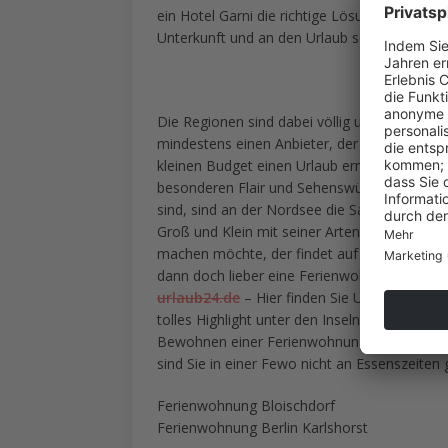
ein Hotel Garni die richtige Lösung. Es ko
Unterkunft und an den Urlaub selbst hat.
Die Regionen sind dabei völlig unterschiedli
mindestens einen Anbieter, der günstiger is
kleinen Budget einen Urlaub ermöglicht. Ob S
besonderen Flair und Sehenswürdigkeiten für
sind, sind an der Nordsee die Sandstrände 
Groß und Klein mit seiner Artenvielfalt. Wer 
machen möchte, der findet auf
arthotel-ba
dann doch lieber eine Ferienwohnung sein so
urlaub24.de
– Hier finden Sie Unterkünfte a
tolles Highlight unter den Inseln. Sicherlich f
Bewohnen einer Ferienwohnung oder eines Fe
sind Sie in einer Fewo nicht an Essenszeite
Ferienwohnung Bloischdorf
Ferienwohnung Berlin Karlshorst