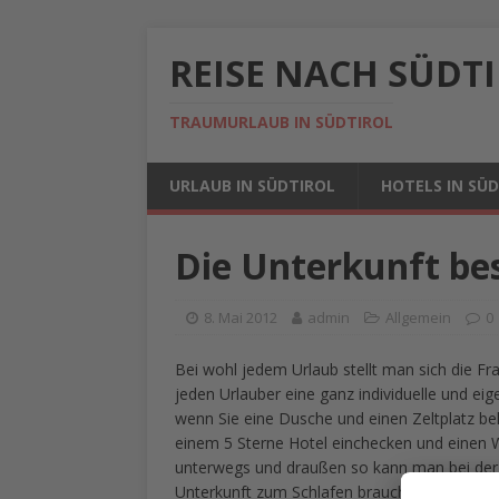
REISE NACH SÜDT
TRAUMURLAUB IN SÜDTIROL
URLAUB IN SÜDTIROL
HOTELS IN SÜ
Die Unterkunft be
8. Mai 2012
admin
Allgemein
0
Bei wohl jedem Urlaub stellt man sich die Fr
jeden Urlauber eine ganz individuelle und ei
wenn Sie eine Dusche und einen Zeltplatz b
einem 5 Sterne Hotel einchecken und einen We
unterwegs und draußen so kann man bei der U
Unterkunft zum Schlafen braucht, der muss ni