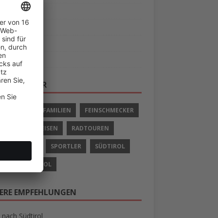
s
tipps
ern
r
LAGWÖRTER
IVURLAUB
FAMILIEN
FEINSCHMECKER
LIEN
RADREISEN
RADTOUREN
 UND SCHIFF
SPORTLER
SÜDTIROL
AUB IN SÜDTIROL
ERE EMPFEHLUNGEN
 nach Südtirol