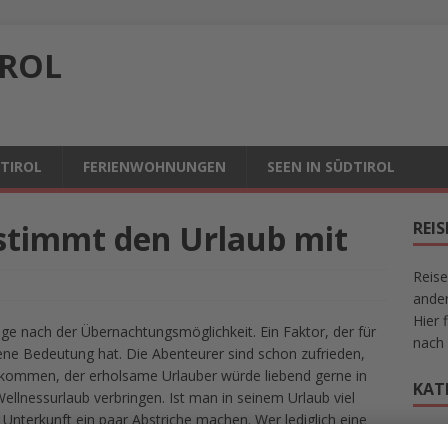
IROL
DTIROL
FERIENWOHNUNGEN
SEEN IN SÜDTIROL
stimmt den Urlaub mit
REI
Reise
ander
Hier 
age nach der Übernachtungsmöglichkeit. Ein Faktor, der für
nach 
gene Bedeutung hat. Die Abenteurer sind schon zufrieden,
ekommen, der erholsame Urlauber würde liebend gerne in
KAT
llnessurlaub verbringen. Ist man in seinem Urlaub viel
nterkunft ein paar Abstriche machen. Wer lediglich eine
Allge
cht auf 4 Sterne warten, für den sind auch 2 Sterne oder