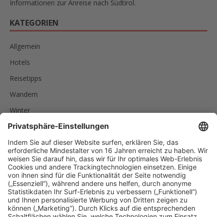
Informationen zur Anreise nach Südtirol.
KATEGORIEN
Allgemein
Hotels
Reisetipps
Wandern
Winter
SCHLAGWÖRTER
AKTIVURLAUB
FAMILIEN
FEINSCHMECKER
ITALIEN
RADREISEN
RADTOUREN
RAD UND SCHIFF
SPORTLER
SÜDTIROL
URLAUB IN SÜDTIROL