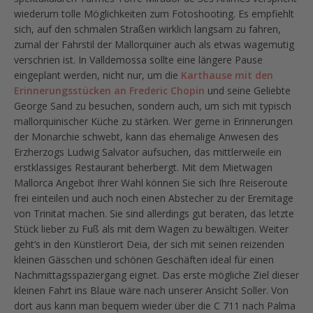
wiederum tolle Möglichkeiten zum Fotoshooting. Es empfiehlt
sich, auf den schmalen Straßen wirklich langsam zu fahren,
zumal der Fahrstil der Mallorquiner auch als etwas wagemutig
verschrien ist. In Valldemossa sollte eine längere Pause
eingeplant werden, nicht nur, um die
Karthause mit den
Erinnerungsstücken an Frederic Chopin
und seine Geliebte
George Sand zu besuchen, sondern auch, um sich mit typisch
mallorquinischer Küche zu stärken. Wer gerne in Erinnerungen
der Monarchie schwebt, kann das ehemalige Anwesen des
Erzherzogs Ludwig Salvator aufsuchen, das mittlerweile ein
erstklassiges Restaurant beherbergt. Mit dem Mietwagen
Mallorca Angebot Ihrer Wahl können Sie sich Ihre Reiseroute
frei einteilen und auch noch einen Abstecher zu der Eremitage
von Trinitat machen. Sie sind allerdings gut beraten, das letzte
Stück lieber zu Fuß als mit dem Wagen zu bewältigen. Weiter
geht’s in den Künstlerort Deia, der sich mit seinen reizenden
kleinen Gässchen und schönen Geschäften ideal für einen
Nachmittagsspaziergang eignet. Das erste mögliche Ziel dieser
kleinen Fahrt ins Blaue wäre nach unserer Ansicht Soller. Von
dort aus kann man bequem wieder über die C 711 nach Palma