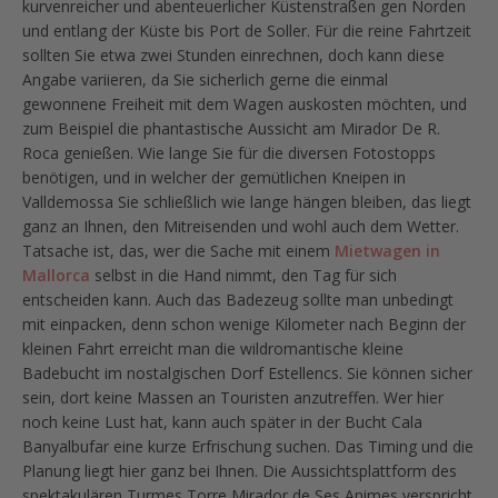
kurvenreicher und abenteuerlicher Küstenstraßen gen Norden
und entlang der Küste bis Port de Soller. Für die reine Fahrtzeit
sollten Sie etwa zwei Stunden einrechnen, doch kann diese
Angabe variieren, da Sie sicherlich gerne die einmal
gewonnene Freiheit mit dem Wagen auskosten möchten, und
zum Beispiel die phantastische Aussicht am Mirador De R.
Roca genießen. Wie lange Sie für die diversen Fotostopps
benötigen, und in welcher der gemütlichen Kneipen in
Valldemossa Sie schließlich wie lange hängen bleiben, das liegt
ganz an Ihnen, den Mitreisenden und wohl auch dem Wetter.
Tatsache ist, das, wer die Sache mit einem
Mietwagen in
Mallorca
selbst in die Hand nimmt, den Tag für sich
entscheiden kann. Auch das Badezeug sollte man unbedingt
mit einpacken, denn schon wenige Kilometer nach Beginn der
kleinen Fahrt erreicht man die wildromantische kleine
Badebucht im nostalgischen Dorf Estellencs. Sie können sicher
sein, dort keine Massen an Touristen anzutreffen. Wer hier
noch keine Lust hat, kann auch später in der Bucht Cala
Banyalbufar eine kurze Erfrischung suchen. Das Timing und die
Planung liegt hier ganz bei Ihnen. Die Aussichtsplattform des
spektakulären Turmes Torre Mirador de Ses Animes verspricht