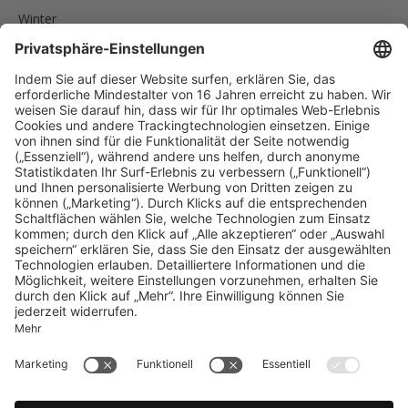
Winter
SCHLAGWÖRTER
AKTIVURLAUB
FAMILIEN
FEINSCHMECKER
ITALIEN
RADREISEN
RADTOUREN
RAD UND SCHIFF
SPORTLER
SÜDTIROL
URLAUB IN SÜDTIROL
UNSERE EMPFEHLUNGEN
Reise nach Südtirol
MENU
Impressum
Datenschutz