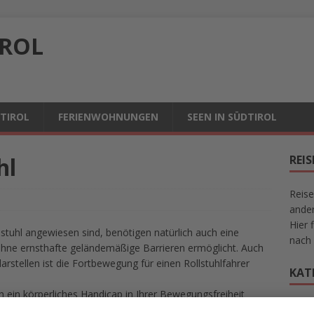
IROL
DTIROL
FERIENWOHNUNGEN
SEEN IN SÜDTIROL
hl
REI
Reise
ander
Hier 
lstuhl angewiesen sind, benötigen natürlich auch eine
nach 
ohne ernsthafte geländemäßige Barrieren ermöglicht. Auch
arstellen ist die Fortbewegung für einen Rollstuhlfahrer
KAT
h ein körperliches Handicap in Ihrer Bewegungsfreiheit
Allge
e nach Ostfriesland, dem platten Land vor den Deichen der