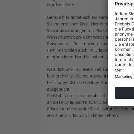
Nordseeküste.
Gerade hier findet sich ein barrierefreies
Roll
Strand erreichen lässt. Hier in der Region ist
Strandumrandungen mit Pflasterungen an, di
Wasserkante bzw. dem Wattenmeer ermöglic
Reisende mit Rollstuhl verreisen selten allei
Familien wollen auch im Urlaub nicht auf ihr
nehmen ihren Hund selbstverständlich mit.
Natürlich wird in diesem Fall auch ein
Nordse
barrierefrei ist. Da die Auswahl in dieser Ko
hier dringendst rechtzeitige Buchung. Solch
ausgebucht.
Rollstuhlfahrer die einmal die flachen Geg
an diese Urlaubsorte zurück. Selten sind Re
Küste. Herrliche weite Sicht, kulturelle Höhe
von einem Urlaub noch lange zehren.