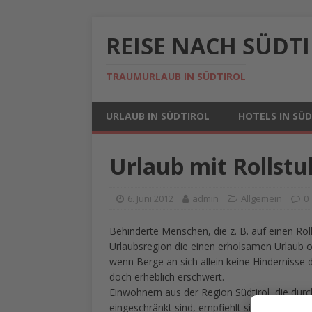
REISE NACH SÜDT
TRAUMURLAUB IN SÜDTIROL
URLAUB IN SÜDTIROL
HOTELS IN SÜ
Urlaub mit Rollstu
6. Juni 2012
admin
Allgemein
0
Behinderte Menschen, die z. B. auf einen Rol
Urlaubsregion die einen erholsamen Urlaub 
wenn Berge an sich allein keine Hindernisse d
doch erheblich erschwert.
Einwohnern aus der Region Südtirol, die durc
eingeschränkt sind, empfiehlt sich eine Reis