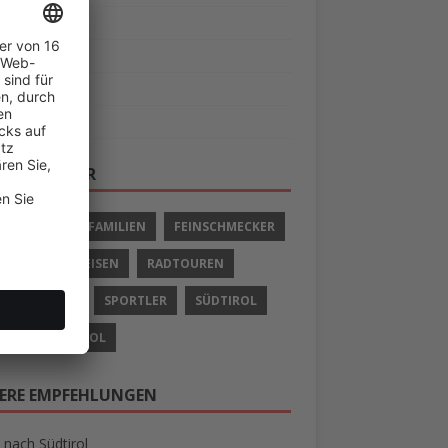
s
tipps
ern
r
LAGWÖRTER
IVURLAUB
FAMILIEN
FEINSCHMECKER
LIEN
RADREISEN
RADTOUREN
 UND SCHIFF
SPORTLER
SÜDTIROL
AUB IN SÜDTIROL
ERE EMPFEHLUNGEN
 nach Südtirol