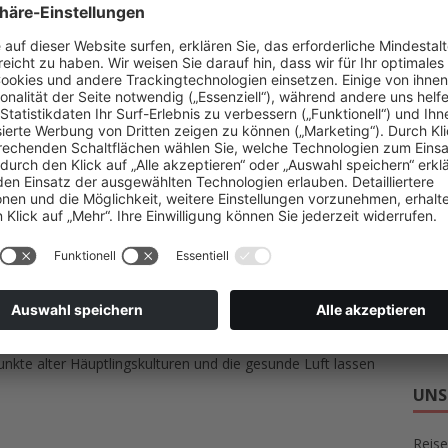
Hotel
Reise
stuhl Urlaub Ferienhaus
von dem aus es sich bequem den
 man auf Rollstuhlfahrer bestens vorbereitet und bietet
Wand
e auch diesem Personenkreis den direkten Zugang an die
Winte
ht.
n sondern werden meistens von ihren Familien begleitet.
e vierbeinigen Mitbewohner als Begleiter verzichten und
SCH
AKT
e Ferienhaus mit Hund
angeboten das dazu auch
mbination naturgemäß stark eingeschränkt ist, empfiehlt sich
ITA
e Objekte sind oft schon auf mehrere Monate im Voraus
RAD
enden im Urlaub genossen haben, kehren immer wieder gerne
URL
gionen so abwechslungsreich und anregend wie die der
punkte alter Häuptlingskulturen und die gesunde Luft lassen
UNS
Reise