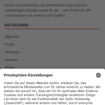
Reisen aus beruflichen, gesundheitlichen oder anderen
notwendigen Gründen sowie für die … Hier finden Sie alle
Informationen zur Anreise nach Südtirol.
KATEGORIEN
Allgemein
Hotels
Reisetipps
Wandern
Winter
SCHLAGWÖRTER
AKTIVURLAUB
FAMILIEN
FEINSCHMECKER
ITALIEN
RADREISEN
RADTOUREN
RAD UND SCHIFF